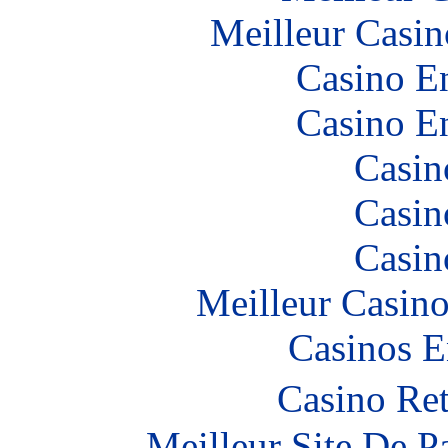
Meilleur Casin
Casino E
Casino E
Casin
Casin
Casin
Meilleur Casin
Casinos E
Casino Ret
Meilleur Site De Pa