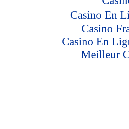
Casin
Casino En L
Casino Fr
Casino En Lign
Meilleur 